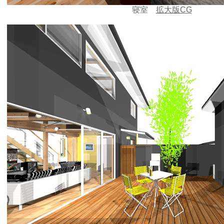
寝室
拡大版CG