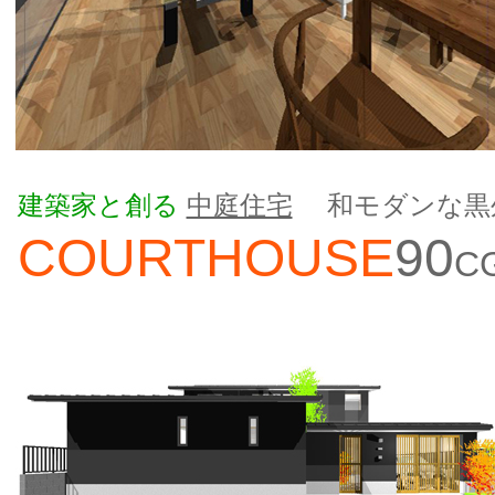
建築家と創る
中庭住宅
和モダンな黒
COURTHOUSE
90
C