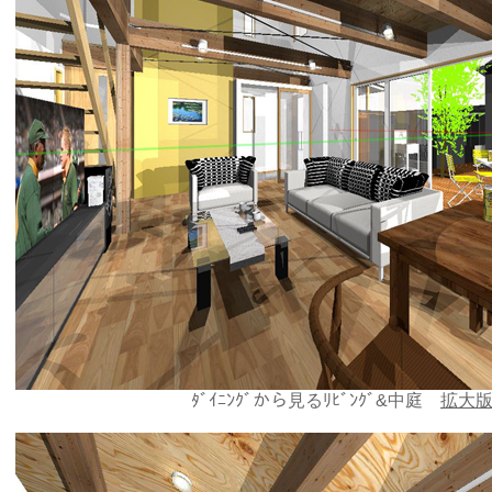
ﾀﾞｲﾆﾝｸﾞから見るﾘﾋﾞﾝｸﾞ&中庭
拡大版