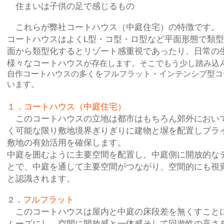
住まいは子供の足で感じるもの
これらが弊社コートハウス（中庭住宅）の特徴です。
コートハウス
はよくL型・コ型・ロ型など平面形態で類
面から類型化するとリゾート感重視であったり、日常の
様々なコートハウス
が存在します。そこでもう少し踏み込
自作コートハウスの多くをフルフラット・インテンシブ型コ
います。
１．コートハウス（中庭住宅）
このコートハウスの立地は都市はもちろん郊外におい
く可能な限り敷地境界ぎりぎりに建物と塀を配置しプラ
敷地の有効活用を確保します。
中庭を囲むように主要空間を配置し、
中庭側に開放的な
とで、中庭を通して主要空間がつながり、空間的にも視
と認識されます
。
フルフラット
２．
このコートハウスは屋内と中庭の床段差を無くすこと
ムーズにし、空間に開放感と一体感
そして回遊性の高さ