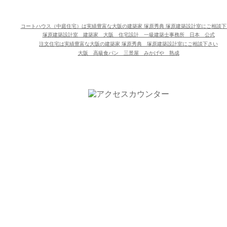
コートハウス（中庭住宅）は実績豊富な大阪の建築家 塚原秀典 塚原建築設計室にご相談下
塚原建築設計室 建築家 大阪 住宅設計 一級建築士事務所 日本 公式
注文住宅は実績豊富な大阪の建築家 塚原秀典　塚原建築設計室にご相談下さい
大阪 高級食パン 三景屋 みかげや 熟成