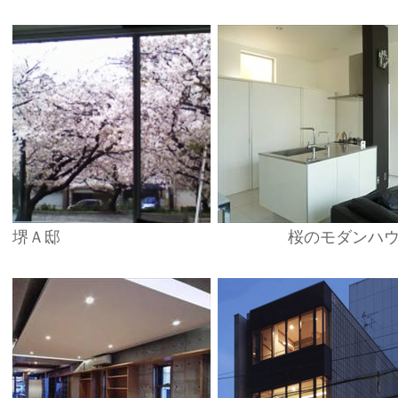
堺Ａ邸
桜のモダンハ