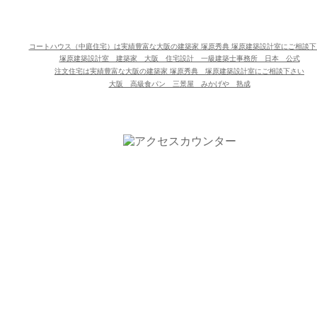
コートハウス（中庭住宅）は実績豊富な大阪の建築家 塚原秀典 塚原建築設計室にご相談下
塚原建築設計室 建築家 大阪 住宅設計 一級建築士事務所 日本 公式
注文住宅は実績豊富な大阪の建築家 塚原秀典　塚原建築設計室にご相談下さい
大阪 高級食パン 三景屋 みかげや 熟成