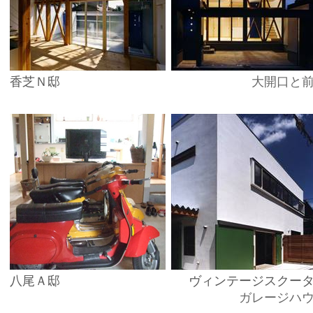
香芝Ｎ邸
大開口と
八尾Ａ邸
ヴィンテージスクー
ガレージハ