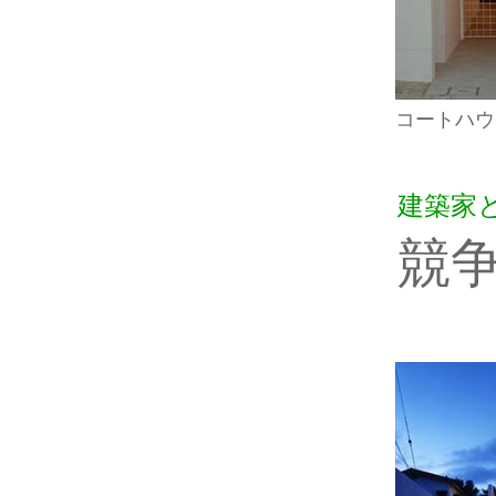
コートハウ
建築家
競