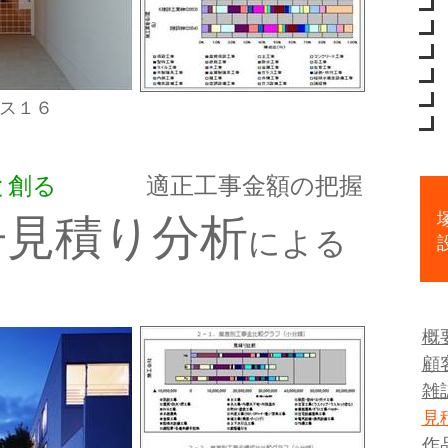
ス１６
と創る
適正工事金額の把握
.
争見積り分析
による
概
顧
雑
見
作