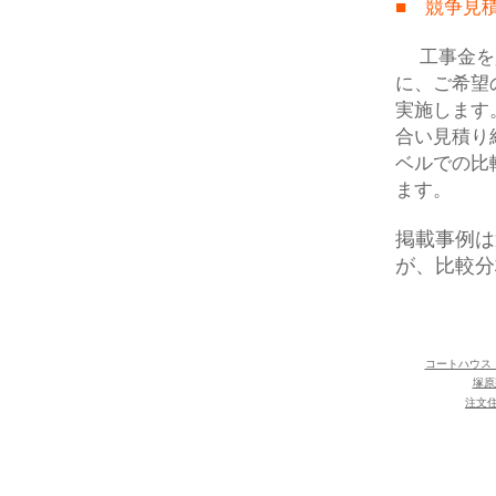
■ 競争見
工事金を少
に、ご希望
実施します
合い見積り
ベルでの比
ます。
掲載事例は
が、比較分
コートハウス
塚原
注文