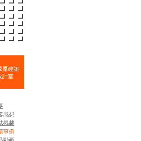
要
客感想
誌掲載
積事例
品動画