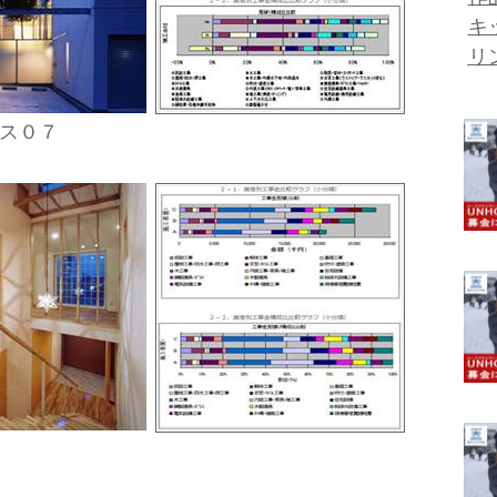
キ
リ
ス０７