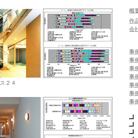
概
作
会
事
事
事
事
ス２４
事
事
事