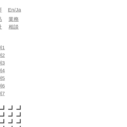
要
En/Ja
品
業務
社
相談
例1
例2
例3
例4
例5
例6
例7