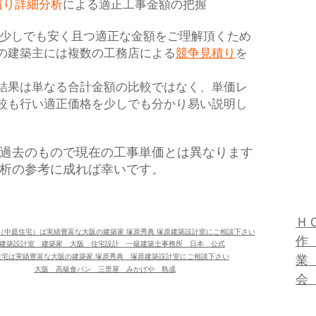
積り詳細分析
による適正工事金額の把握
しでも安く且つ適正な金額をご理解頂くため
の建築主には複数の工務店による
競争見積り
を
。
結果は単なる合計金額の比較ではなく、単価レ
較も行い適正価格を少しでも分かり易い説明し
過去のもので現在の工事単価とは異なります
析の参考に成れば幸いです。
Ｈ
（中庭住宅）は実績豊富な大阪の建築家 塚原秀典 塚原建築設計室にご相談下さい
作
建築設計室 建築家 大阪 住宅設計 一級建築士事務所 日本 公式
住宅は実績豊富な大阪の建築家 塚原秀典　塚原建築設計室にご相談下さい
業
大阪 高級食パン 三景屋 みかげや 熟成
会